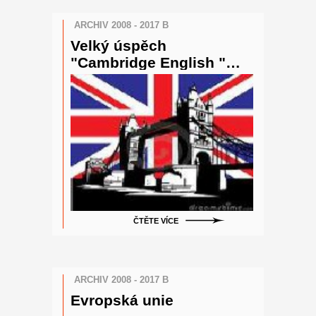
ARCHIV 2008 - 2017 B
Velký úspěch
"Cambridge English "
Štěpánky Neumanové z
8.B
ČTĚTE VÍCE
ARCHIV 2008 - 2017 B
Evropská unie