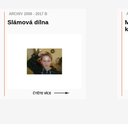
ARCHIV 2008 - 2017 B
Slámová dílna
M
k
s
ČTĚTE VÍCE