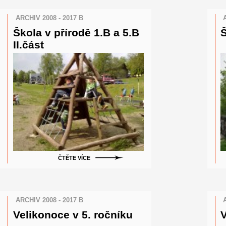
ARCHIV 2008 - 2017 B
Škola v přírodě 1.B a 5.B
Š
II.část
ČTĚTE VÍCE
ARCHIV 2008 - 2017 B
Velikonoce v 5. ročníku
V