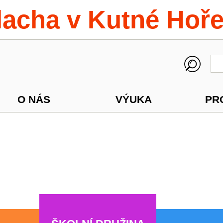
lacha v Kutné Hoř
O NÁS
VÝUKA
PR