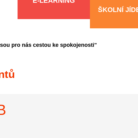
E-LEARNING
ŠKOLNÍ JÍ
jsou pro nás cestou ke spokojenosti"
ntů
B