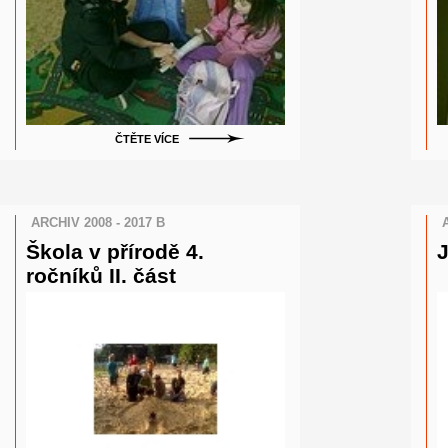
ČTĚTE VÍCE
ARCHIV 2008 - 2017 B
Škola v přírodě 4.
J
ročníků II. část