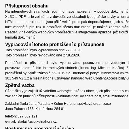
Přístupnost obsahu
Na internetových stránkách jsou informace nabízeny i v podobě dokumen
XLSX a PDF, a to zejména z důvodů, že obsahují typografické prvky a formá
HTML nepodporuje, nebo jsou příliš velké, proto pak doporučujeme jejich sta
také vhodnější pro tisk. K prohlížení těchto dokumentů je možné zdarma stá
Reader. V některých webových prohlížečích je integrována aplikace, jež slouží
formátů dokumentů.
Vypracování tohoto prohlášení o přístupnosti
Toto prohlášení bylo vypracováno dne 27.8.2020.
Toto prohlášení bylo revidováno dne 27.8.2020.
Prohlášení o přístupnosti bylo vypracováno posouzením provedeným tř
provozovatelem těchto internetových stránek (firmou Ing. Michael Klečka). 
prohlášení byl využit zákon č. 99/2019 Sb., metodický pokyn Ministerstva vnit
301 549 V2 1.2 a mezinárodně uznávaný standard Web Content Accessibility G
Zpětná vazba
Cílem školy je zajistit uživatelům webových stránek obce jejich přístupnost v co
základních principů přístupnosti – vnímatelnost, ovladatelnost, srozumitelnost a s
Základní škola Jana Palacha v Kutné Hoře, příspěvková organizace
Jana Palacha 166, Kutná Hora 284 01
telefon: 327 562 121
e-mail: skola@zsjp.kutnahora.cz
Postupy pro prosazování práva