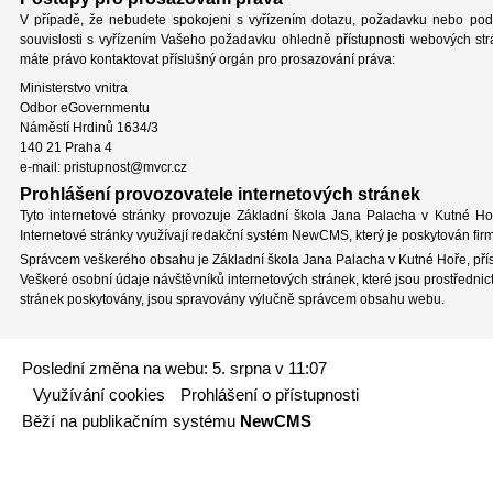
V případě, že nebudete spokojeni s vyřízením dotazu, požadavku nebo po
souvislosti s vyřízením Vašeho požadavku ohledně přístupnosti webových str
máte právo kontaktovat příslušný orgán pro prosazování práva:
Ministerstvo vnitra
Odbor eGovernmentu
Náměstí Hrdinů 1634/3
140 21 Praha 4
e-mail: pristupnost@mvcr.cz
Prohlášení provozovatele internetových stránek
Tyto internetové stránky provozuje Základní škola Jana Palacha v Kutné Ho
Internetové stránky využívají redakční systém NewCMS, který je poskytován fir
Správcem veškerého obsahu je Základní škola Jana Palacha v Kutné Hoře, pří
Veškeré osobní údaje návštěvníků internetových stránek, které jsou prostřednic
stránek poskytovány, jsou spravovány výlučně správcem obsahu webu.
Poslední změna na webu: 5. srpna v 11:07
Využívání cookies
Prohlášení o přístupnosti
Běží na publikačním systému
NewCMS