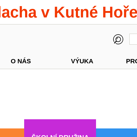
lacha v Kutné Hoř
O NÁS
VÝUKA
PR