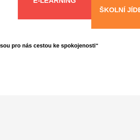
E-LEARNING
ŠKOLNÍ JÍ
jsou pro nás cestou ke spokojenosti"