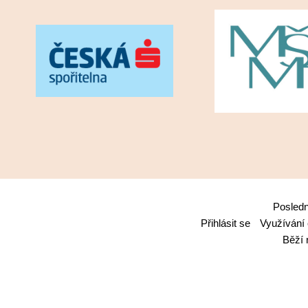
Posledn
Přihlásit se
Využívání
Běží 