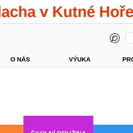
lacha v Kutné Hoř
O NÁS
VÝUKA
PR