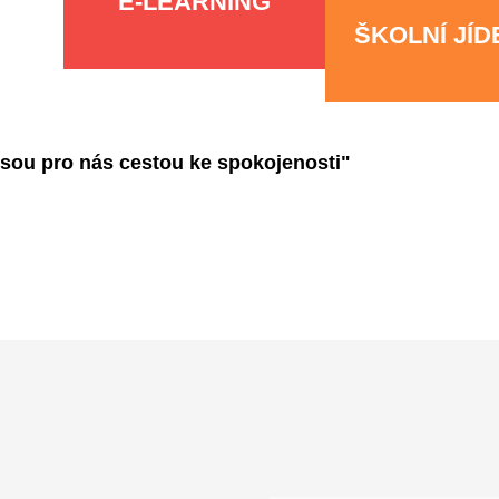
E-LEARNING
ŠKOLNÍ JÍ
jsou pro nás cestou ke spokojenosti"