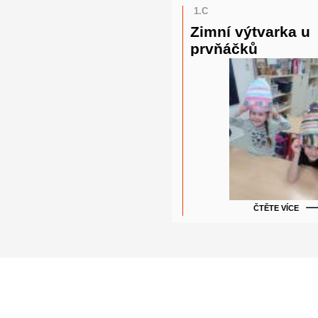
1.C
Zimní výtvarka u
prvňáčků
ČTĚTE VÍCE