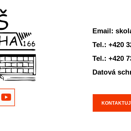
Email:
skol
Tel.: +420 
Tel.: +420 
Datová sch
KONTAKTUJ