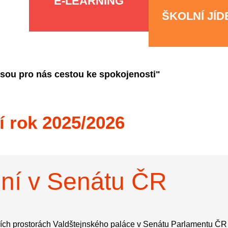
E-LEARNING
ŠKOLNÍ JÍ
jsou pro nás cestou ke spokojenosti"
í rok 2025/2026
ění v Senátu ČR
tních prostorách Valdštejnského paláce v Senátu Parlamentu Č