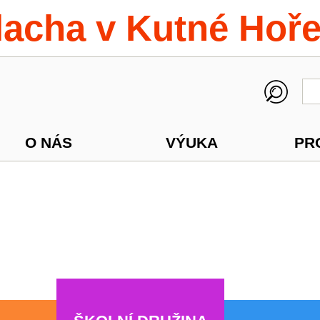
lacha v Kutné Hoř
O NÁS
VÝUKA
PR