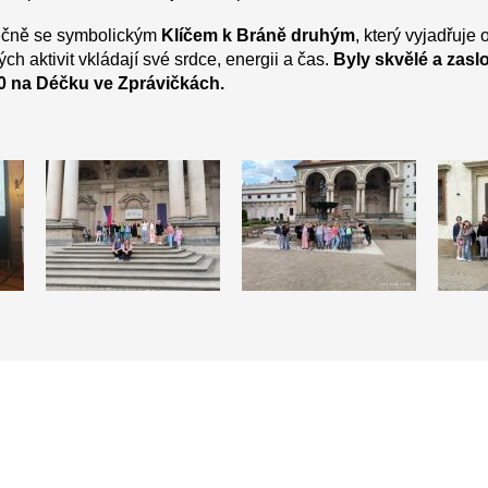
lečně se symbolickým
Klíčem k Bráně druhým
, který vyjadřuje
h aktivit vkládají své srdce, energii a čas.
Byly skvělé a zasl
0 na Déčku ve Zprávičkách.