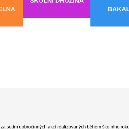
ŠKOLNÍ DRUŽINA
DELNA
BAKAL
R za sedm dobročinných akcí realizovaných během školního roku