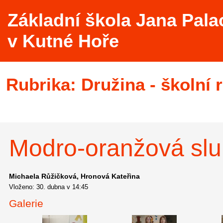
Základní škola Jana Pala
v Kutné Hoře
Rubrika:
Družina - školní 
Modro-oranžová slu
Michaela Růžičková
Hronová Kateřina
Vloženo: 30. dubna v 14:45
Galerie