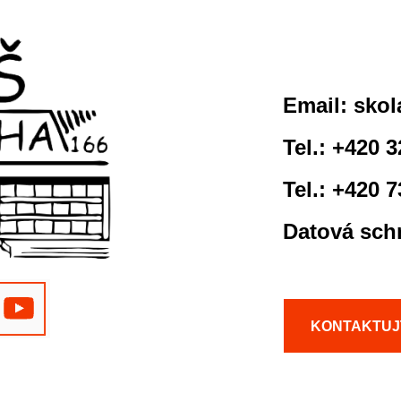
Email:
skol
Tel.: +420 
Tel.: +420 
Datová sch
KONTAKTUJ