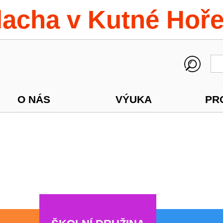
lacha v Kutné Hoř
O NÁS
VÝUKA
PR